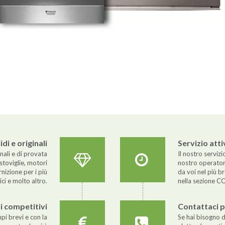
di e originali
Servizio att
nali e di provata
Il nostro servizi
stoviglie, motori
nostro operator
rnizione per i più
da voi nel più b
ci e molto altro.
nella sezione C
zi competitivi
Contattaci 
pi brevi e con la
Se hai bisogno d