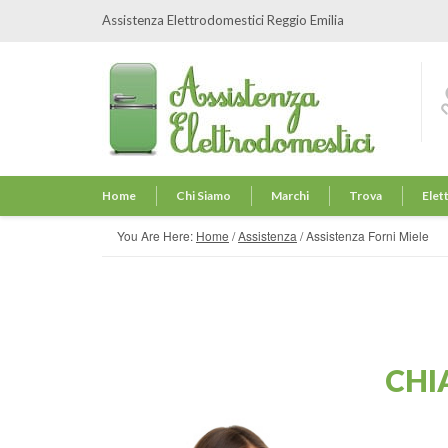
Assistenza Elettrodomestici Reggio Emilia
Home
Chi Siamo
Marchi
Trova
Elet
You Are Here:
Home
/
Assistenza
/
Assistenza Forni Miele
CHI