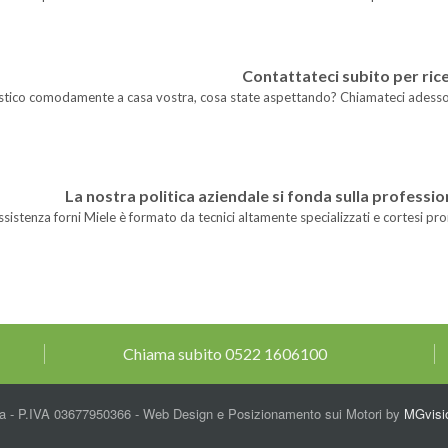
Contattateci subito per ric
omestico comodamente a casa vostra, cosa state aspettando? Chiamateci adess
La nostra politica aziendale si fonda sulla profession
assistenza forni Miele è formato da tecnici altamente specializzati e cortesi pro
Chiama subito
0522 1606100
ia - P.IVA 03677950366 - Web Design e Posizionamento sui Motori by
MGvisi