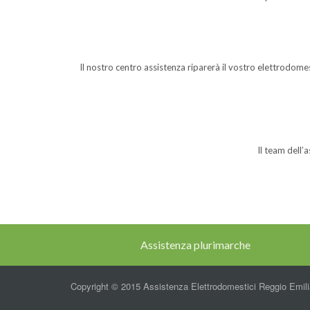
Il nostro centro assistenza riparerà il vostro elettrod
Il team dell’
Assistenza plurimarche
Copyright © 2015 Assistenza Elettrodomestici Reggio Emil