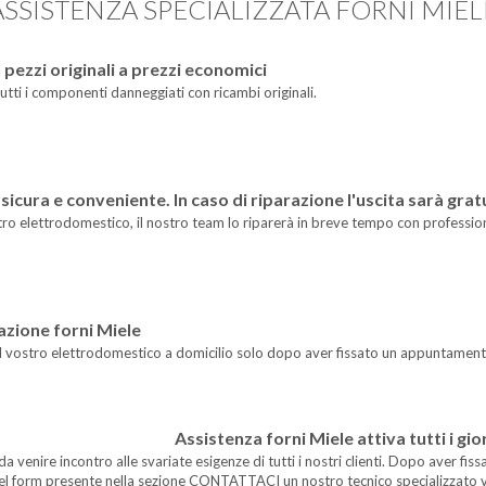
ASSISTENZA SPECIALIZZATA FORNI MIEL
 pezzi originali a prezzi economici
tutti i componenti danneggiati con ricambi originali.
sicura e conveniente. In caso di riparazione l'uscita sarà grat
tro elettrodomestico, il nostro team lo riparerà in breve tempo con profession
razione forni Miele
à il vostro elettrodomestico a domicilio solo dopo aver fissato un appuntamento
Assistenza forni Miele attiva tutti i gior
o da venire incontro alle svariate esigenze di tutti i nostri clienti. Dopo aver 
el form presente nella sezione CONTATTACI un nostro tecnico specializzato v